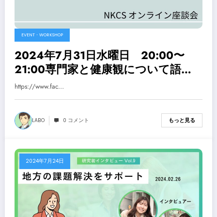
EVENT・WORKSHOP
2024年7月31日水曜日 20:00〜
21:00専門家と健康観について語る
会 vol.3を開催します
https://www.fac…
LABO
0 コメント
もっと見る
2024年7月24日