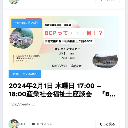
2024年7月26日
EVENT・WORKSHOP
2024年2月1日 木曜日 17:00 –
18:00産業社会福祉士座談会 『BCP
って・・・何！？』〜災害支援に強
https://peatix.…
い社会福祉士が語るBCP〜
LABO
0 コメント
もっと見る