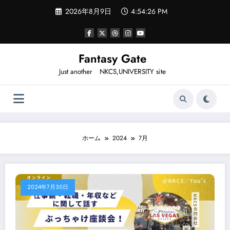
コ
2026年8月9日
4:54:26 PM
ン
テ
ン
ツ
へ
Fantasy Gate
ス
Just another NKCS,UNIVERSITY site
キ
ッ
プ
ホーム
2024
7月
2024年7月30日