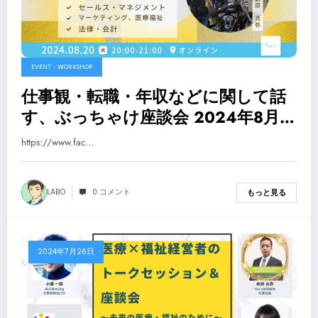
EVENT・WORKSHOP
仕事観・転職・年収などに関して話
す、ぶっちゃけ座談会 2024年8月
20日火曜日 20:00〜21:00
https://www.fac…
LABO
0 コメント
もっと見る
2024年7月26日