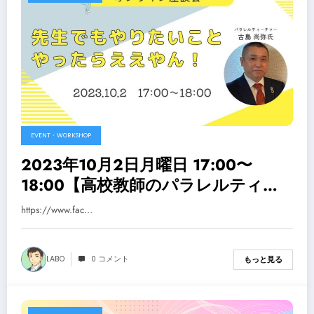
EVENT・WORKSHOP
2023年10月2日月曜日 17:00〜
18:00【高校教師のパラレルティー
チャー古島 尚弥氏に聞く】先生でも
https://www.fac…
やりたいことやったらええやん！
LABO
0 コメント
もっと見る