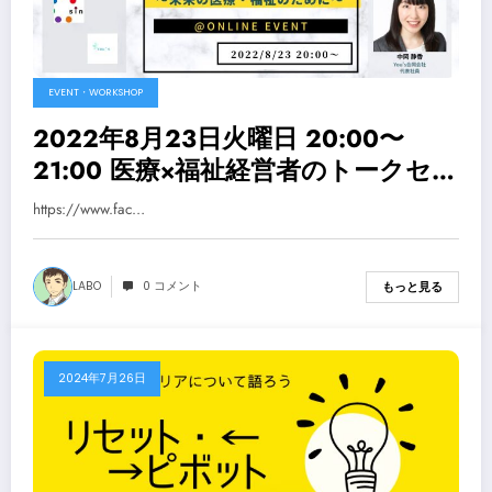
EVENT・WORKSHOP
2022年8月23日火曜日 20:00〜
21:00 医療×福祉経営者のトークセッ
ション＆座談会〜未来の医療・福祉
https://www.fac…
のために〜
LABO
0 コメント
もっと見る
2024年7月26日