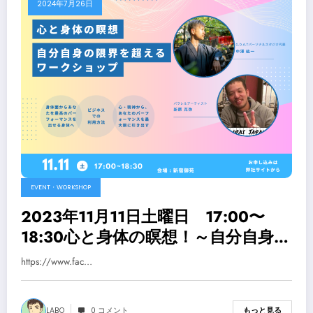
2024年7月26日
EVENT・WORKSHOP
2023年11月11日土曜日 17:00〜
18:30心と身体の瞑想！～自分自身の
限界を乗り超えるワークショップ～
https://www.fac…
LABO
0 コメント
もっと見る