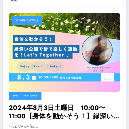
2024年7月25日
EVENT・WORKSHOP
2024年8月3日土曜日 10:00〜
11:00【身体を動かそう！】緑深い公
園で皆で楽しく運動を！Let’s
https://www.fac…