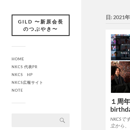
日:
2021
GILD 〜新原会長
のつぶやき〜
HOME
NKCS 代表PR
NKCS HP
NKCS広報サイト
NOTE
１周年
birthd
NKCSで
立から、