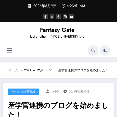
コ
2026年8月9日
6:23:51 AM
ン
テ
ン
ツ
へ
Fantasy Gate
ス
Just another NKCS,UNIVERSITY site
キ
ッ
プ
ホーム
2021
12月
10
産学官連携のブログを始めました！
Fantasy Gate事務局
LABO
2021年12月10日
産学官連携のブログを始めまし
た！