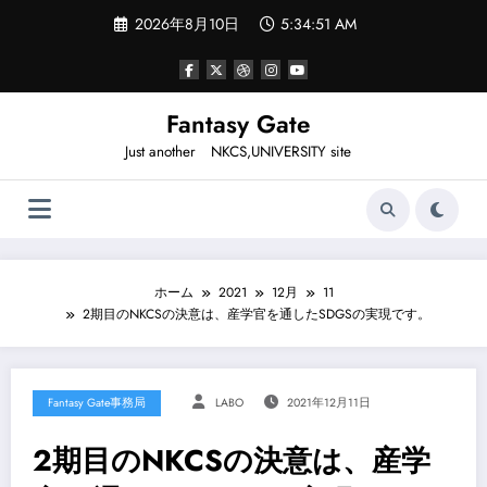
コ
2026年8月10日
5:34:51 AM
ン
テ
ン
ツ
へ
Fantasy Gate
ス
Just another NKCS,UNIVERSITY site
キ
ッ
プ
ホーム
2021
12月
11
2期目のNKCSの決意は、産学官を通したSDGSの実現です。
Fantasy Gate事務局
LABO
2021年12月11日
2期目のNKCSの決意は、産学